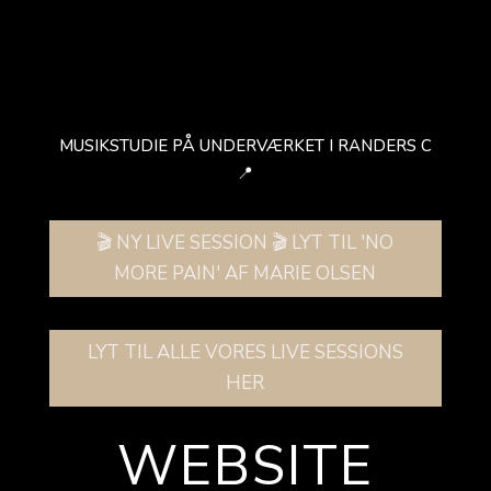
MUSIKSTUDIE PÅ UNDERVÆRKET I RANDERS C
📍
🎬 NY LIVE SESSION 🎬 LYT TIL 'NO
MORE PAIN' AF MARIE OLSEN
LYT TIL ALLE VORES LIVE SESSIONS
HER
WEBSITE